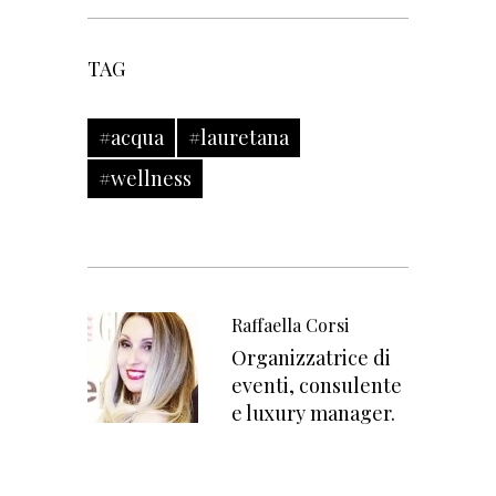
TAG
#acqua
#lauretana
#wellness
Raffaella Corsi
Organizzatrice di
eventi, consulente
e luxury manager.