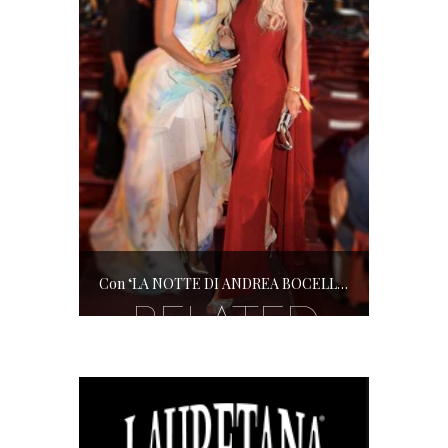
Con ‘LA NOTTE DI ANDREA BOCELLI’ l’ARENA si accende di musica e solidarietà! I SALOTTI DEL GUSTO conquistano tutti; tra gli ospiti, RICHARD GERE
RELATED