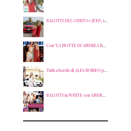
SALOTTI DEL GUSTO e JEEP, sei anni di SUCCESSI tra splendide LOCATION, TERRITORI e GUSTO
Con ‘LA NOTTE DI ANDREA BOCELLI’ l’ARENA si accende di musica e solidarietà! I SALOTTI DEL GUSTO conquistano tutti; tra gli ospiti, RICHARD GERE
Tutti a bordo di ALFA ROMEO per la seconda edizione di STRADE STELLATE con le gourmet experience SALOTTI DEL GUSTO
SALOTTI in WHITE con ANDREA BOCELLI! Tra gli ospiti NICOLAS CAGE, RAOUL BOVA, SHARON STONE e RANJA DI GIORDANIA