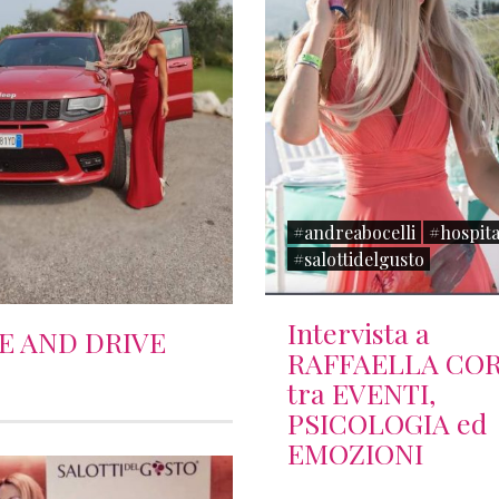
#andreabocelli
#hospita
#salottidelgusto
Intervista a
E AND DRIVE
RAFFAELLA COR
tra EVENTI,
PSICOLOGIA ed
EMOZIONI