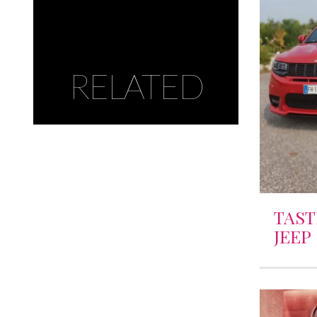
RELATED
TAST
JEEP