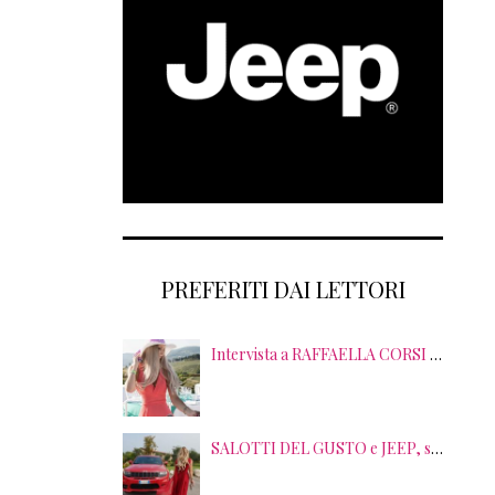
PREFERITI DAI LETTORI
Intervista a RAFFAELLA CORSI tra EVENTI, PSICOLOGIA ed EMOZIONI
SALOTTI DEL GUSTO e JEEP, sei anni di SUCCESSI tra splendide LOCATION, TERRITORI e GUSTO