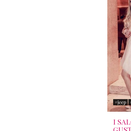
#jeep
I SA
GUST