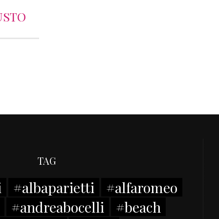
USTO
TAG
i
#albaparietti
#alfaromeo
#andreabocelli
#beach