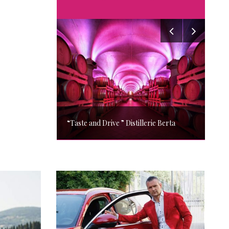
“Taste and Drive ” Distillerie Berta
A