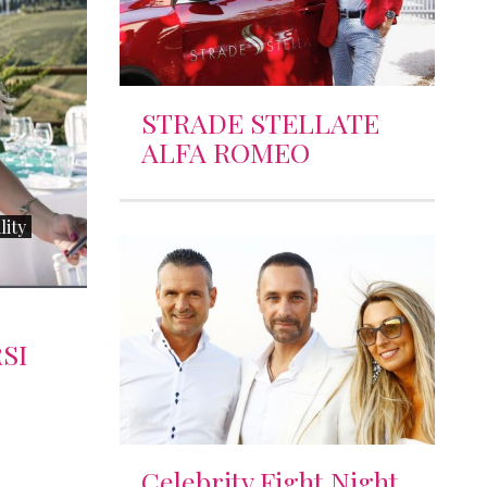
STRADE STELLATE
ALFA ROMEO
lity
SI
Celebrity Fight Night