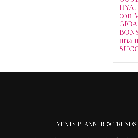
HYAT
con 
GIO
BONS
una n
SUCC
EVENTS PLANNER & TRENDS