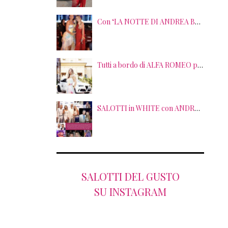
Con ‘LA NOTTE DI ANDREA BOCELLI’ l’ARENA si accende di musica e solidarietà! I SALOTTI DEL GUSTO conquistano tutti; tra gli ospiti, RICHARD GERE
Tutti a bordo di ALFA ROMEO per la seconda edizione di STRADE STELLATE con le gourmet experience SALOTTI DEL GUSTO
SALOTTI in WHITE con ANDREA BOCELLI! Tra gli ospiti NICOLAS CAGE, RAOUL BOVA, SHARON STONE e RANJA DI GIORDANIA
SALOTTI DEL GUSTO
SU INSTAGRAM