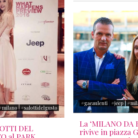
#gaeaulenti
#jeep
#mil
#milano
#salottidelgusto
La ‘MILANO DA 
LOTTI DEL
rivive in piazza 
O al PARK