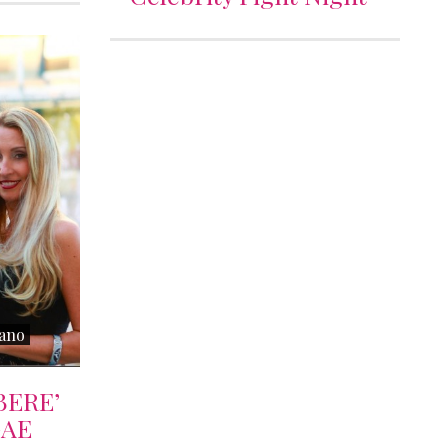
ano
BERE’
GAE