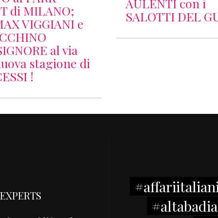
AULENTI con i
T di MILANO;
SALOTTI DEL G
MAX VIGGIANI e
ACCHINO
IGNORE al via
uova stagione di
ESSI !
#affariitalian
 EXPERTS
#altabadia