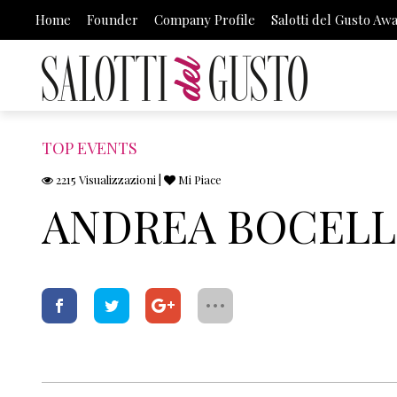
Home
Founder
Company Profile
Salotti del Gusto Aw
TOP EVENTS
2215 Visualizzazioni |
Mi Piace
ANDREA BOCELLI
F
T
G
a
w
o
c
it
o
e
t
g
b
e
l
o
r
e
o
+
k