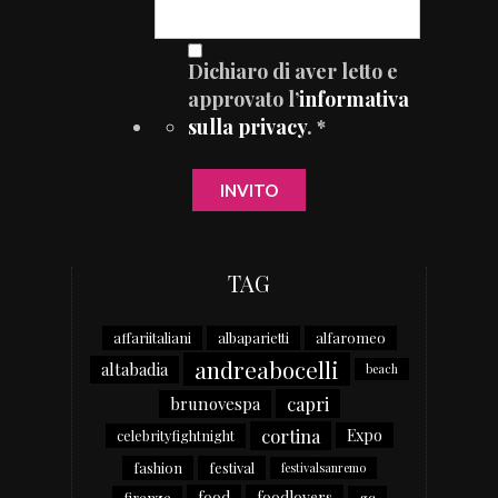
Dichiaro di aver letto e
approvato l’
informativa
sulla privacy
. *
TAG
affariitaliani
albaparietti
alfaromeo
andreabocelli
altabadia
beach
capri
brunovespa
cortina
Expo
celebrityfightnight
fashion
festival
festivalsanremo
food
foodlovers
firenze
gq