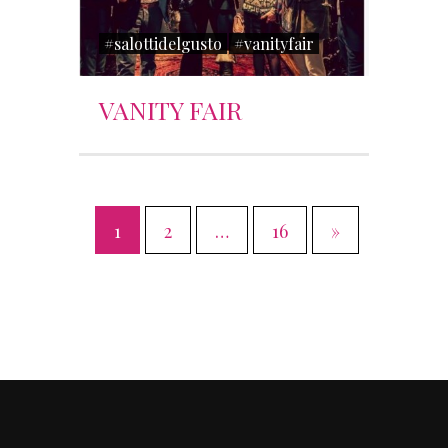
#salottidelgusto
#vanityfair
VANITY FAIR
1
2
…
16
»