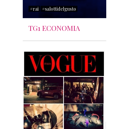
#rai
#salottidelgusto
TG1 ECONOMIA