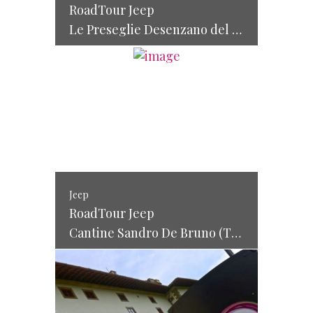
RoadTour Jeep
Le Preseglie Desenzano del Garda (VR) – 7 / 8 giugno
Jeep
RoadTour Jeep
Cantine Sandro De Bruno (TV) – 17 / 18 maggio 2014