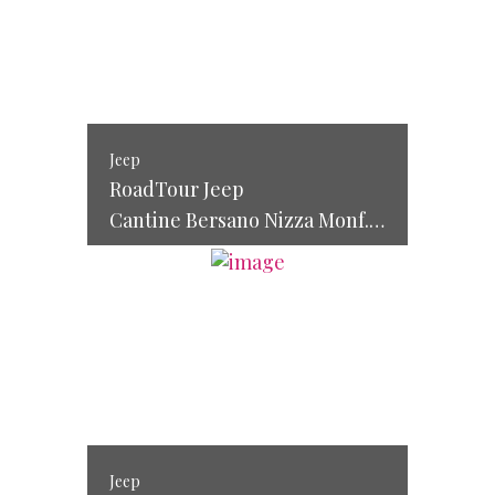
Jeep
RoadTour Jeep
Cantine Bersano Nizza Monf.to (AT) -15/16 giugno 2014
Jeep