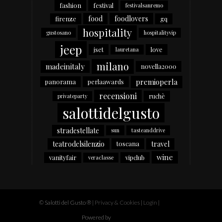
fashion
festival
festivalsanremo
food
foodlovers
firenze
gq
hospitality
gustosano
hospitalityvip
jeep
jset
love
lauretana
milano
madeinitaly
novella2000
premioperla
panorama
perlaawards
recensioni
ruchè
privateparty
salottidelgusto
stradestellate
sun
tasteanddrive
teatrodelsilenzio
travel
toscana
wine
vanityfair
vipclub
veraclasse
© Salotti del Gusto ®
|
Privacy & Cookies
|
Login
|
Powered by