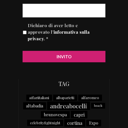
Dichiaro di aver letto e
approvato l’
informativa sulla
privacy
. *
TAG
affariitaliani
albaparietti
alfaromeo
andreabocelli
altabadia
beach
capri
brunovespa
cortina
Expo
celebrityfightnight