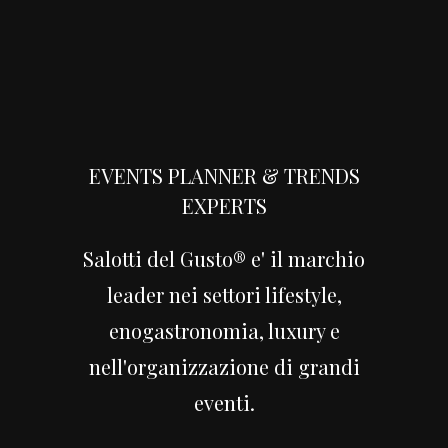
Sponsor
RAI
EVENTS PLANNER & TRENDS
EXPERTS
Salotti del Gusto® e' il marchio
leader nei settori lifestyle,
enogastronomia, luxury e
Sponsor
nell'organizzazione di grandi
Jeep 4
eventi.