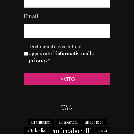
Email
*
Dichiaro di aver letto e
approvato l’
informativa sulla
privacy
. *
TAG
affariitaliani
albaparietti
alfaromeo
andreabocelli
altabadia
beach