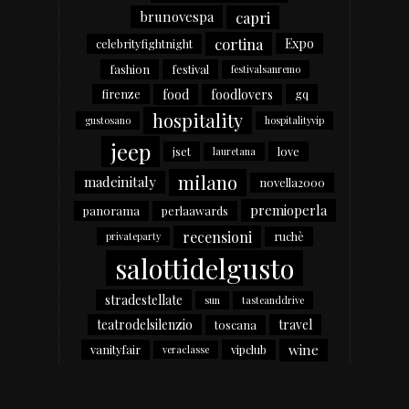
capri
brunovespa
cortina
Expo
celebrityfightnight
fashion
festival
festivalsanremo
food
foodlovers
firenze
gq
hospitality
gustosano
hospitalityvip
jeep
jset
love
lauretana
milano
madeinitaly
novella2000
premioperla
panorama
perlaawards
recensioni
ruchè
privateparty
salottidelgusto
stradestellate
sun
tasteanddrive
teatrodelsilenzio
travel
toscana
wine
vanityfair
vipclub
veraclasse