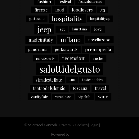
fashion
festival
festivalsanremo
food
foodlovers
firenze
gq
hospitality
gustosano
hospitalityvip
jeep
jset
love
lauretana
milano
madeinitaly
novella2000
premioperla
panorama
perlaawards
recensioni
ruchè
privateparty
salottidelgusto
stradestellate
sun
tasteanddrive
teatrodelsilenzio
travel
toscana
wine
vanityfair
vipclub
veraclasse
© Salotti del Gusto ®
|
Privacy & Cookies
|
Login
|
Powered by