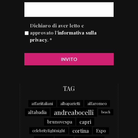
Dichiaro di aver letto e
approvato l’
informativa sulla
privacy
. *
TAG
affariitaliani
albaparietti
alfaromeo
andreabocelli
altabadia
beach
capri
brunovespa
cortina
Expo
celebrityfightnight