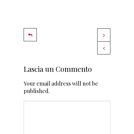
Andrea Margelle
Deborah Corsi
COMMENTI
Raffaella Corsi
Raffaella Corsi
Lascia un Commento
Your email address will not be
published.