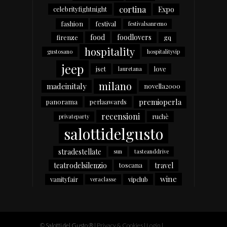
cortina
Expo
celebrityfightnight
fashion
festival
festivalsanremo
food
foodlovers
firenze
gq
hospitality
gustosano
hospitalityvip
jeep
jset
love
lauretana
milano
madeinitaly
novella2000
premioperla
panorama
perlaawards
recensioni
ruchè
privateparty
salottidelgusto
stradestellate
sun
tasteanddrive
teatrodelsilenzio
travel
toscana
wine
vanityfair
vipclub
veraclasse
© Salotti del Gusto ®
|
Privacy & Cookies
|
Login
|