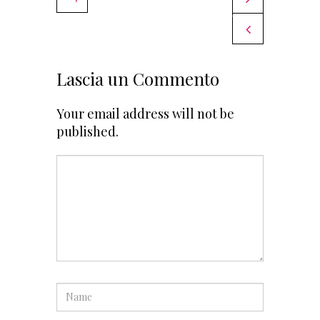
Tony Sperandeo
Antonio Catania
COMMENTI
Raffaella Corsi
Raffaella Corsi
Lascia un Commento
Your email address will not be
published.