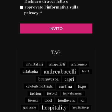
Dichiaro di aver letto e
approvato l’
informativa sulla
privacy
. *
TAG
affariitaliani
albaparietti
alfaromeo
andreabocelli
altabadia
beach
capri
brunovespa
cortina
Expo
celebrityfightnight
fashion
festival
festivalsanremo
food
foodlovers
firenze
gq
hospitality
gustosano
hospitalityvip