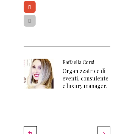
o
it
o
t
G
k
e
o
r
o
g
l
e
+
Raffaella Corsi
Organizzatrice di
eventi, consulente
e luxury manager.