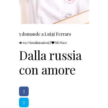
5 domande a Luigi Ferraro
592 Visualizzazioni |
Mi Piace
Dalla russia
con amore
F
a
c
e
T
b
w