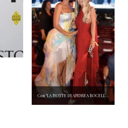
Con ‘LA NOTTE DI ANDREA BOCELLI’ l’ARENA si accende di musica e solidarietà! I SALOTTI DEL GUSTO conquistano tutti; tra gli ospiti, RICHARD GERE