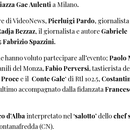
iazza Gae Aulenti
a Milano
.
ore di VideoNews,
Pierluigi Pardo
, giornalista
adja Bezzaz
, il giornalista e autore
Gabriele
5
Fabrizio Spazzini.
e hanno voluto partecipare all’evento;
Paolo 
vanili del Monza
, Fabio Perversi,
tastierista de
 Proce
e il
Conte Gale
‘ di Rtl 102.5,
Costanti
ultimo accompagnato dalla fidanzata
Frances
co d’Alba
interpretato nel
‘salotto’
dello
chef 
 Fontanafredda (CN).