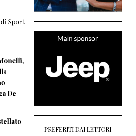
 di Sport
Monelli
,
lla
no
ca De
stellato
PREFERITI DAI LETTORI