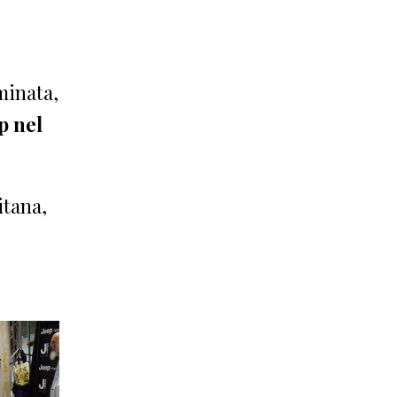
uminata,
p nel
tana,