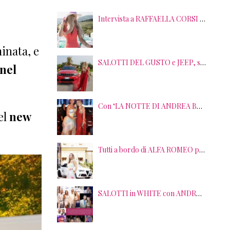
Intervista a RAFFAELLA CORSI tra EVENTI, PSICOLOGIA ed EMOZIONI
minata, e
SALOTTI DEL GUSTO e JEEP, sei anni di SUCCESSI tra splendide LOCATION, TERRITORI e GUSTO
 nel
Con ‘LA NOTTE DI ANDREA BOCELLI’ l’ARENA si accende di musica e solidarietà! I SALOTTI DEL GUSTO conquistano tutti; tra gli ospiti, RICHARD GERE
el
new
Tutti a bordo di ALFA ROMEO per la seconda edizione di STRADE STELLATE con le gourmet experience SALOTTI DEL GUSTO
SALOTTI in WHITE con ANDREA BOCELLI! Tra gli ospiti NICOLAS CAGE, RAOUL BOVA, SHARON STONE e RANJA DI GIORDANIA