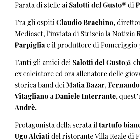
Parata di stelle ai
Salotti del Gusto®
di
P
Tra gli ospiti
Claudio Brachino
, dirett
Mediaset, l’inviata di Striscia la Notizia
R
Parpiglia
e il produttore di Pomeriggio 
Tanti gli amici dei
Salotti del Gusto@
ch
ex calciatore ed ora allenatore delle gio
storica band dei
Matia Bazar
,
Fernando
Vitagliano
a
Daniele Interrante,
quest’
Andrè.
Protagonista della serata il
tartufo bian
Ugo Alciati
del ristorante Villa Reale di