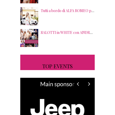
Tutti a bordo di ALFA ROMEO per la seconda edizione di STRADE STELLATE con le gourmet experience SALOTTI DEL GUSTO
SALOTTI in WHITE con ANDREA BOCELLI! Tra gli ospiti NICOLAS CAGE, RAOUL BOVA, SHARON STONE e RANJA DI GIORDANIA
TOP EVENTS