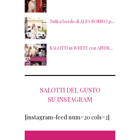
Tutti a bordo di ALFA ROMEO per la seconda edizione di STRADE STELLATE con le gourmet experience SALOTTI DEL GUSTO
SALOTTI in WHITE con ANDREA BOCELLI! Tra gli ospiti NICOLAS CAGE, RAOUL BOVA, SHARON STONE e RANJA DI GIORDANIA
SALOTTI DEL GUSTO
SU INSTAGRAM
[instagram-feed num=20 cols=2]