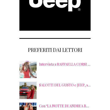
PREFERITI DAI LETTORI
Intervista a RAFFAELLA CORSI tra EVENTI, PSICOLOGIA ed EMOZIONI
SALOTTI DEL GUSTO e JEEP, sei anni di SUCCESSI tra splendide LOCATION, TERRITORI e GUSTO
Con ‘LA NOTTE DI ANDREA BOCELLI’ l’ARENA si accende di musica e solidarietà! I SALOTTI DEL GUSTO conquistano tutti; tra gli ospiti, RICHARD GERE