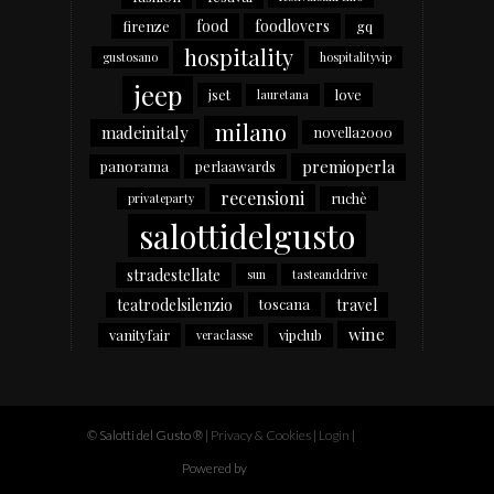
food
foodlovers
firenze
gq
hospitality
gustosano
hospitalityvip
jeep
jset
love
lauretana
milano
madeinitaly
novella2000
premioperla
panorama
perlaawards
recensioni
ruchè
privateparty
salottidelgusto
stradestellate
sun
tasteanddrive
teatrodelsilenzio
travel
toscana
wine
vanityfair
vipclub
veraclasse
© Salotti del Gusto ®
|
Privacy & Cookies
|
Login
|
Powered by