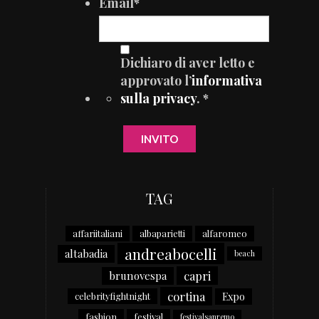
Email
*
Dichiaro di aver letto e
approvato l’
informativa
sulla privacy
. *
TAG
affariitaliani
albaparietti
alfaromeo
andreabocelli
altabadia
beach
capri
brunovespa
cortina
Expo
celebrityfightnight
fashion
festival
festivalsanremo