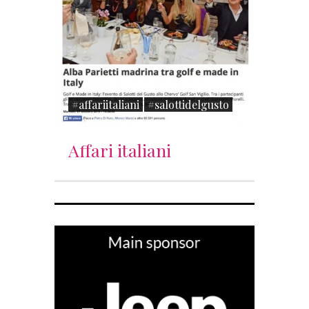
#affariitaliani
#salottidelgusto
Affari italiani