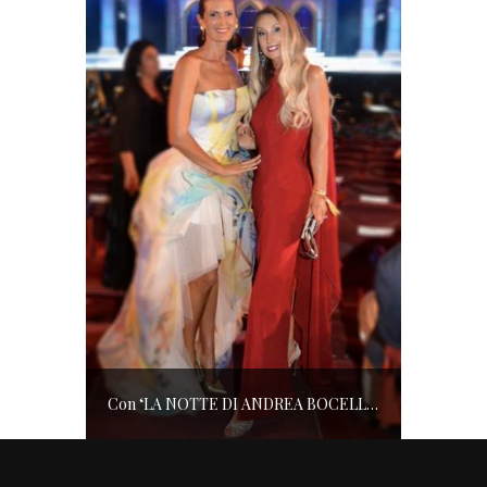
Con ‘LA NOTTE DI ANDREA BOCELLI’ l’ARENA si accende di musica e solidarietà! I SALOTTI DEL GUSTO conquistano tutti; tra gli ospiti, RICHARD GERE