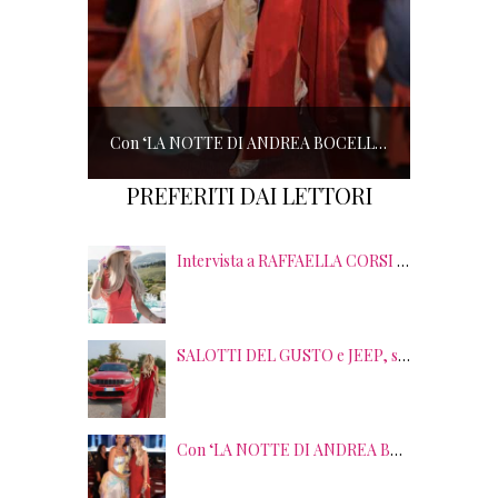
Con ‘LA NOTTE DI ANDREA BOCELLI’ l’ARENA si accende di musica e solidarietà! I SALOTTI DEL GUSTO conquistano tutti; tra gli ospiti, RICHARD GERE
PREFERITI DAI LETTORI
Intervista a RAFFAELLA CORSI tra EVENTI, PSICOLOGIA ed EMOZIONI
SALOTTI DEL GUSTO e JEEP, sei anni di SUCCESSI tra splendide LOCATION, TERRITORI e GUSTO
Con ‘LA NOTTE DI ANDREA BOCELLI’ l’ARENA si accende di musica e solidarietà! I SALOTTI DEL GUSTO conquistano tutti; tra gli ospiti, RICHARD GERE