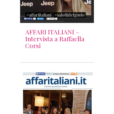
#affariitaliani
#salottidelgusto
AFFARI ITALIANI –
Intervista a Raffaella
Corsi