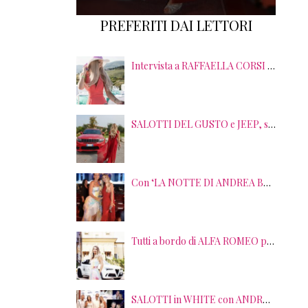
PREFERITI DAI LETTORI
Intervista a RAFFAELLA CORSI tra EVENTI, PSICOLOGIA ed EMOZIONI
SALOTTI DEL GUSTO e JEEP, sei anni di SUCCESSI tra splendide LOCATION, TERRITORI e GUSTO
Con ‘LA NOTTE DI ANDREA BOCELLI’ l’ARENA si accende di musica e solidarietà! I SALOTTI DEL GUSTO conquistano tutti; tra gli ospiti, RICHARD GERE
Tutti a bordo di ALFA ROMEO per la seconda edizione di STRADE STELLATE con le gourmet experience SALOTTI DEL GUSTO
SALOTTI in WHITE con ANDREA BOCELLI! Tra gli ospiti NICOLAS CAGE, RAOUL BOVA, SHARON STONE e RANJA DI GIORDANIA