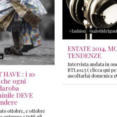
#fashion
#salottidelgus
ESTATE 2014, M
TENDENZE
n
Intervista andata in on
RTL102.5 ( clicca qui pe
HAVE : i 10
ascoltarla) domenica 
 che ogni
daroba
inile DEVE
endere
vato ottobre, e ottobre
ca autunno a tutti gli