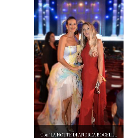
Con ‘LA NOTTE DI ANDREA BOCELLI’ l’ARENA si accende di musica e solidarietà! I SALOTTI DEL GUSTO conquistano tutti; tra gli ospiti, RICHARD GERE