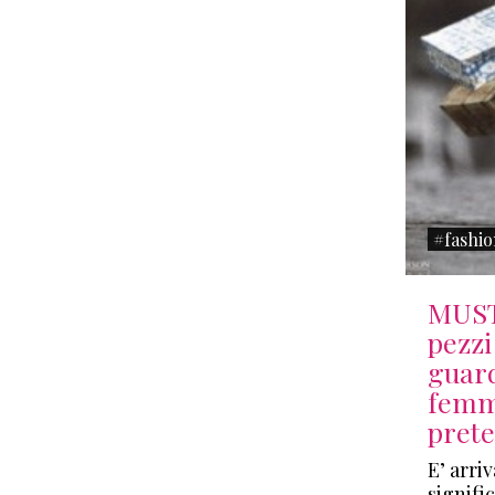
#fashio
MUST 
pezzi
guar
femm
pret
E’ arri
signifi