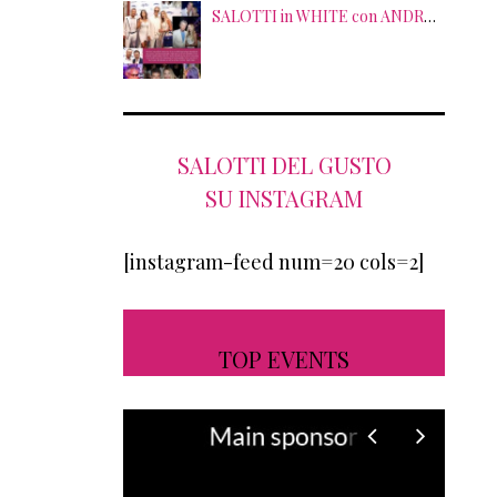
SALOTTI in WHITE con ANDREA BOCELLI! Tra gli ospiti NICOLAS CAGE, RAOUL BOVA, SHARON STONE e RANJA DI GIORDANIA
SALOTTI DEL GUSTO
SU INSTAGRAM
[instagram-feed num=20 cols=2]
TOP EVENTS