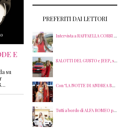
PREFERITI DAI LETTORI
to
Intervista a RAFFAELLA CORSI tra EVENTI, PSICOLOGIA ed EMOZIONI
ODE E
SALOTTI DEL GUSTO e JEEP, sei anni di SUCCESSI tra splendide LOCATION, TERRITORI e GUSTO
da su
r
18…
Con ‘LA NOTTE DI ANDREA BOCELLI’ l’ARENA si accende di musica e solidarietà! I SALOTTI DEL GUSTO conquistano tutti; tra gli ospiti, RICHARD GERE
Tutti a bordo di ALFA ROMEO per la seconda edizione di STRADE STELLATE con le gourmet experience SALOTTI DEL GUSTO