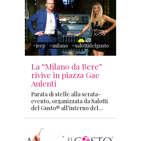
#jeep
#milano
#salottidelgusto
La “Milano da Bere”
rivive in piazza Gae
Aulenti
Parata di stelle alla serata-
evento, organizzata da Salotti
del Gusto® all’interno del…