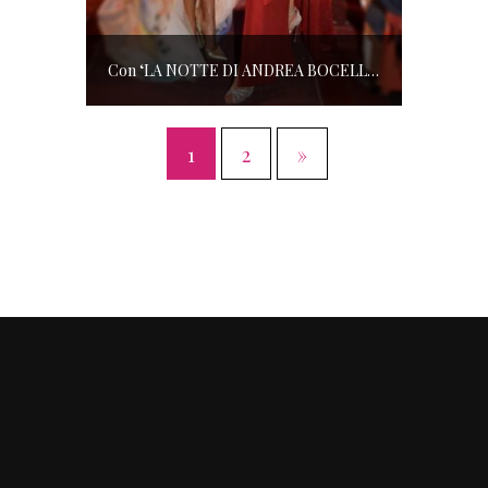
Con ‘LA NOTTE DI ANDREA BOCELLI’ l’ARENA si accende di musica e solidarietà! I SALOTTI DEL GUSTO conquistano tutti; tra gli ospiti, RICHARD GERE
1
2
»