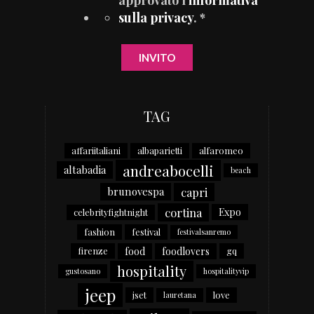
sulla privacy
. *
TAG
affariitaliani
albaparietti
alfaromeo
andreabocelli
altabadia
beach
capri
brunovespa
cortina
Expo
celebrityfightnight
fashion
festival
festivalsanremo
food
foodlovers
firenze
gq
hospitality
gustosano
hospitalityvip
jeep
jset
love
lauretana