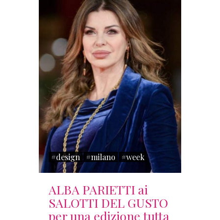
#design
#milano
#week
ALBA PARIETTI ai
SALOTTI DEL GUSTO
per una edizione tutta