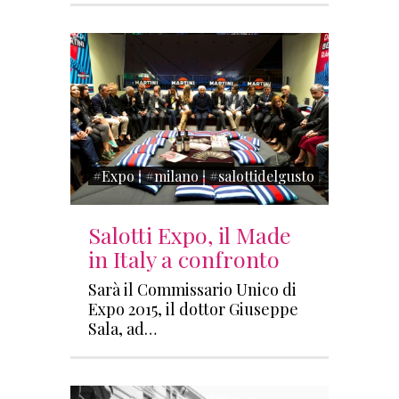
#Expo
#milano
#salottidelgusto
Salotti Expo, il Made
in Italy a confronto
Sarà il Commissario Unico di
Expo 2015, il dottor Giuseppe
Sala, ad…