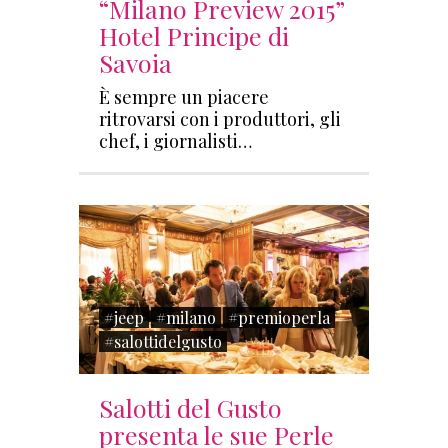
“Milano Preview 2015”
Hotel Principe di
Savoia
È sempre un piacere
ritrovarsi con i produttori, gli
chef, i giornalisti…
#jeep
#milano
#premioperla
#salottidelgusto
Salotti del Gusto
presenta le sue Perle