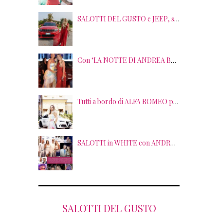
SALOTTI DEL GUSTO e JEEP, sei anni di SUCCESSI tra splendide LOCATION, TERRITORI e GUSTO
Con ‘LA NOTTE DI ANDREA BOCELLI’ l’ARENA si accende di musica e solidarietà! I SALOTTI DEL GUSTO conquistano tutti; tra gli ospiti, RICHARD GERE
Tutti a bordo di ALFA ROMEO per la seconda edizione di STRADE STELLATE con le gourmet experience SALOTTI DEL GUSTO
SALOTTI in WHITE con ANDREA BOCELLI! Tra gli ospiti NICOLAS CAGE, RAOUL BOVA, SHARON STONE e RANJA DI GIORDANIA
SALOTTI DEL GUSTO