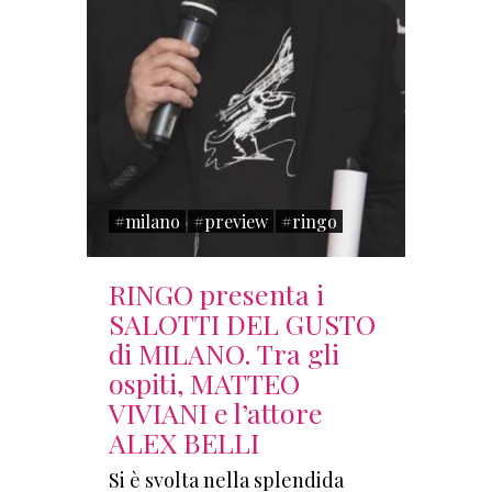
#milano
#preview
#ringo
RINGO presenta i
SALOTTI DEL GUSTO
di MILANO. Tra gli
ospiti, MATTEO
VIVIANI e l’attore
ALEX BELLI
Si è svolta nella splendida