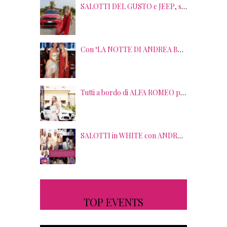
SALOTTI DEL GUSTO e JEEP, sei anni di SUCCESSI tra splendide LOCATION, TERRITORI e GUSTO
Con ‘LA NOTTE DI ANDREA BOCELLI’ l’ARENA si accende di musica e solidarietà! I SALOTTI DEL GUSTO conquistano tutti; tra gli ospiti, RICHARD GERE
Tutti a bordo di ALFA ROMEO per la seconda edizione di STRADE STELLATE con le gourmet experience SALOTTI DEL GUSTO
SALOTTI in WHITE con ANDREA BOCELLI! Tra gli ospiti NICOLAS CAGE, RAOUL BOVA, SHARON STONE e RANJA DI GIORDANIA
TOP EVENTS