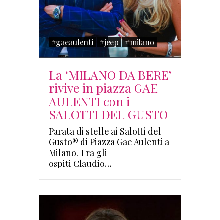
#gaeaulenti
#jeep
#milano
La ‘MILANO DA BERE’
rivive in piazza GAE
AULENTI con i
SALOTTI DEL GUSTO
Parata di stelle ai Salotti del
Gusto® di Piazza Gae Aulenti a
Milano. Tra gli
ospiti Claudio…