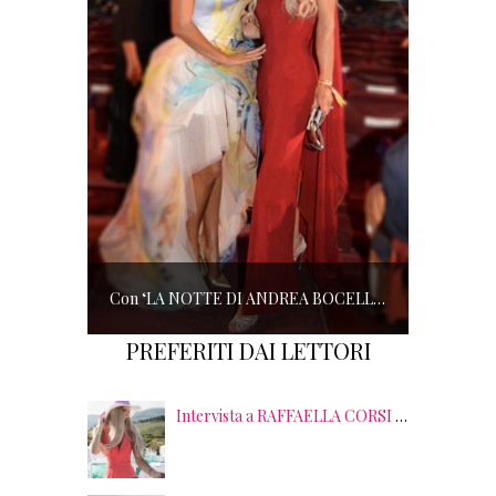
Con ‘LA NOTTE DI ANDREA BOCELLI’ l’ARENA si accende di musica e solidarietà! I SALOTTI DEL GUSTO conquistano tutti; tra gli ospiti, RICHARD GERE
PREFERITI DAI LETTORI
Intervista a RAFFAELLA CORSI tra EVENTI, PSICOLOGIA ed EMOZIONI