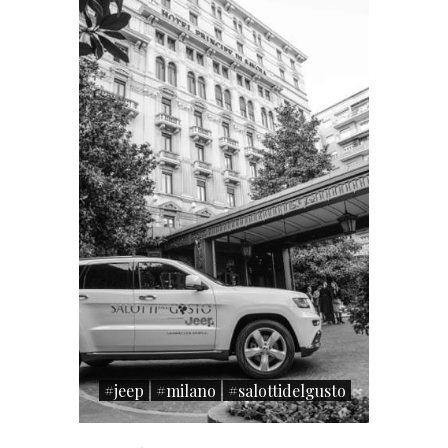
#jeep
#milano
#salottidelgusto