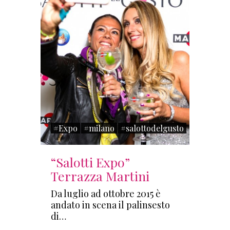
#Expo
#milano
#salottodelgusto
“Salotti Expo”
Terrazza Martini
Da luglio ad ottobre 2015 è
andato in scena il palinsesto
di…