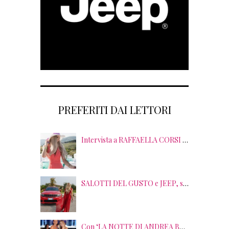
PREFERITI DAI LETTORI
Intervista a RAFFAELLA CORSI tra EVENTI, PSICOLOGIA ed EMOZIONI
SALOTTI DEL GUSTO e JEEP, sei anni di SUCCESSI tra splendide LOCATION, TERRITORI e GUSTO
Con ‘LA NOTTE DI ANDREA BOCELLI’ l’ARENA si accende di musica e solidarietà! I SALOTTI DEL GUSTO conquistano tutti; tra gli ospiti, RICHARD GERE