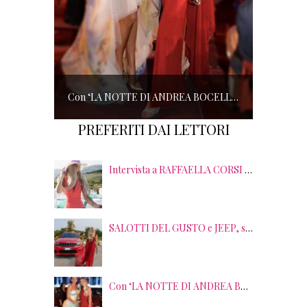
Con ‘LA NOTTE DI ANDREA BOCELLI’ l’ARENA si accende di musica e solidarietà! I SALOTTI DEL GUSTO conquistano tutti; tra gli ospiti, RICHARD GERE
PREFERITI DAI LETTORI
Intervista a RAFFAELLA CORSI tra EVENTI, PSICOLOGIA ed EMOZIONI
SALOTTI DEL GUSTO e JEEP, sei anni di SUCCESSI tra splendide LOCATION, TERRITORI e GUSTO
Con ‘LA NOTTE DI ANDREA BOCELLI’ l’ARENA si accende di musica e solidarietà! I SALOTTI DEL GUSTO conquistano tutti; tra gli ospiti, RICHARD GERE