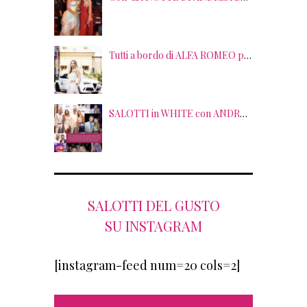
Tutti a bordo di ALFA ROMEO per la seconda edizione di STRADE STELLATE con le gourmet experience SALOTTI DEL GUSTO
SALOTTI in WHITE con ANDREA BOCELLI! Tra gli ospiti NICOLAS CAGE, RAOUL BOVA, SHARON STONE e RANJA DI GIORDANIA
SALOTTI DEL GUSTO
SU INSTAGRAM
[instagram-feed num=20 cols=2]