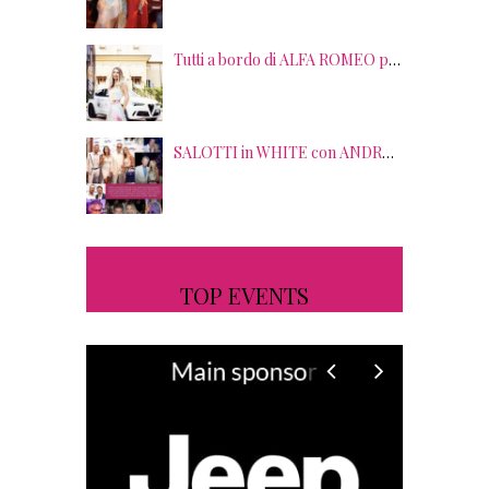
Tutti a bordo di ALFA ROMEO per la seconda edizione di STRADE STELLATE con le gourmet experience SALOTTI DEL GUSTO
SALOTTI in WHITE con ANDREA BOCELLI! Tra gli ospiti NICOLAS CAGE, RAOUL BOVA, SHARON STONE e RANJA DI GIORDANIA
TOP EVENTS