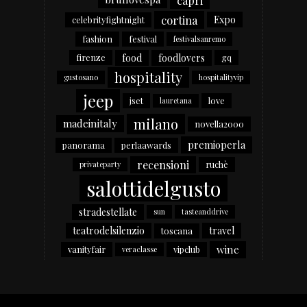
cortina
Expo
celebrityfightnight
fashion
festival
festivalsanremo
food
foodlovers
firenze
gq
hospitality
gustosano
hospitalityvip
jeep
jset
love
lauretana
milano
madeinitaly
novella2000
premioperla
panorama
perlaawards
recensioni
ruchè
privateparty
salottidelgusto
stradestellate
sun
tasteanddrive
teatrodelsilenzio
travel
toscana
wine
vanityfair
vipclub
veraclasse