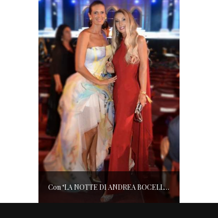
Con ‘LA NOTTE DI ANDREA BOCELLI’ l’ARENA si accende di musica e solidarietà! I SALOTTI DEL GUSTO conquistano tutti; tra gli ospiti, RICHARD GERE