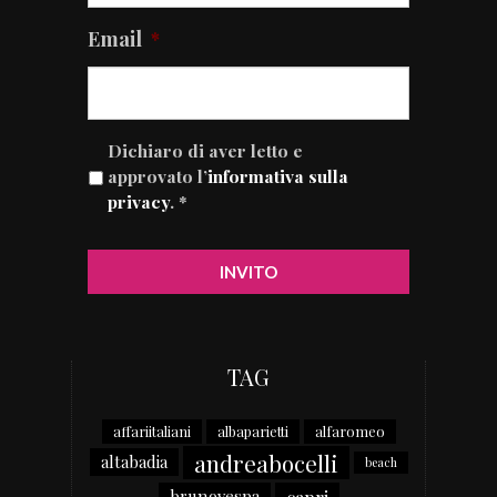
Email
*
Dichiaro di aver letto e
approvato l’
informativa sulla
privacy
. *
TAG
affariitaliani
albaparietti
alfaromeo
andreabocelli
altabadia
beach
capri
brunovespa