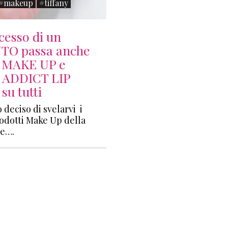
#makeup
#tiffany
ccesso di un
TO passa anche
l MAKE UP e
 ADDICT LIP
 su tutti
 deciso di svelarvi i
odotti Make Up della
ne….