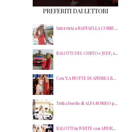
PREFERITI DAI LETTORI
Intervista a RAFFAELLA CORSI tra EVENTI, PSICOLOGIA ed EMOZIONI
SALOTTI DEL GUSTO e JEEP, sei anni di SUCCESSI tra splendide LOCATION, TERRITORI e GUSTO
Con ‘LA NOTTE DI ANDREA BOCELLI’ l’ARENA si accende di musica e solidarietà! I SALOTTI DEL GUSTO conquistano tutti; tra gli ospiti, RICHARD GERE
Tutti a bordo di ALFA ROMEO per la seconda edizione di STRADE STELLATE con le gourmet experience SALOTTI DEL GUSTO
SALOTTI in WHITE con ANDREA BOCELLI! Tra gli ospiti NICOLAS CAGE, RAOUL BOVA, SHARON STONE e RANJA DI GIORDANIA