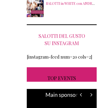
SALOTTI in WHITE con ANDREA BOCELLI! Tra gli ospiti NICOLAS CAGE, RAOUL BOVA, SHARON STONE e RANJA DI GIORDANIA
SALOTTI DEL GUSTO
SU INSTAGRAM
[instagram-feed num=20 cols=2]
TOP EVENTS