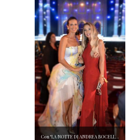
Con ‘LA NOTTE DI ANDREA BOCELLI’ l’ARENA si accende di musica e solidarietà! I SALOTTI DEL GUSTO conquistano tutti; tra gli ospiti, RICHARD GERE