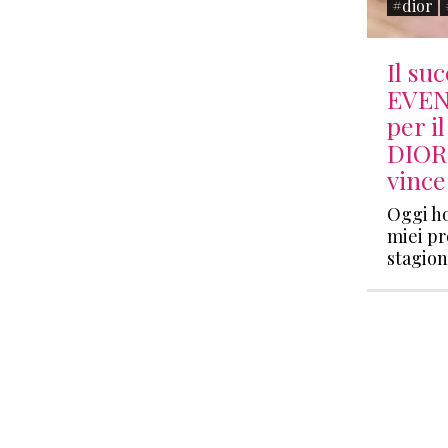
#dior
Il su
EVEN
per i
DIOR
vince
Oggi ho
miei pr
stagio