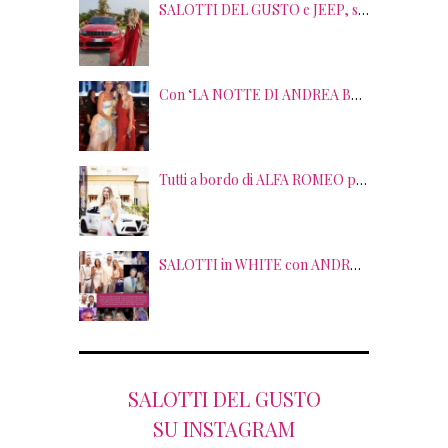
SALOTTI DEL GUSTO e JEEP, sei anni di SUCCESSI tra splendide LOCATION, TERRITORI e GUSTO
Con ‘LA NOTTE DI ANDREA BOCELLI’ l’ARENA si accende di musica e solidarietà! I SALOTTI DEL GUSTO conquistano tutti; tra gli ospiti, RICHARD GERE
Tutti a bordo di ALFA ROMEO per la seconda edizione di STRADE STELLATE con le gourmet experience SALOTTI DEL GUSTO
SALOTTI in WHITE con ANDREA BOCELLI! Tra gli ospiti NICOLAS CAGE, RAOUL BOVA, SHARON STONE e RANJA DI GIORDANIA
SALOTTI DEL GUSTO
SU INSTAGRAM