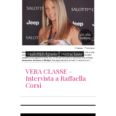
#salottidelgusto
#veraclasse
VERA CLASSE –
Intervista a Raffaella
Corsi