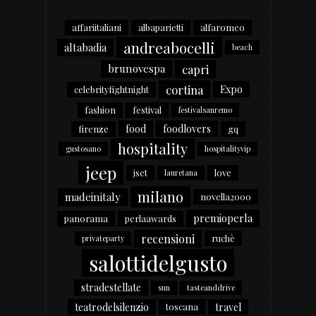
affariitaliani
albaparietti
alfaromeo
andreabocelli
altabadia
beach
capri
brunovespa
cortina
Expo
celebrityfightnight
fashion
festival
festivalsanremo
food
foodlovers
firenze
gq
hospitality
gustosano
hospitalityvip
jeep
jset
love
lauretana
milano
madeinitaly
novella2000
premioperla
panorama
perlaawards
recensioni
ruchè
privateparty
salottidelgusto
stradestellate
sun
tasteanddrive
teatrodelsilenzio
travel
toscana