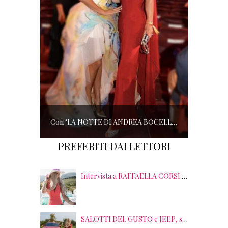
Con ‘LA NOTTE DI ANDREA BOCELLI’ l’ARENA si accende di musica e solidarietà! I SALOTTI DEL GUSTO conquistano tutti; tra gli ospiti, RICHARD GERE
PREFERITI DAI LETTORI
Intervista a RAFFAELLA CORSI tra EVENTI, PSICOLOGIA ed EMOZIONI
SALOTTI DEL GUSTO e JEEP, sei anni di SUCCESSI tra splendide LOCATION, TERRITORI e GUSTO