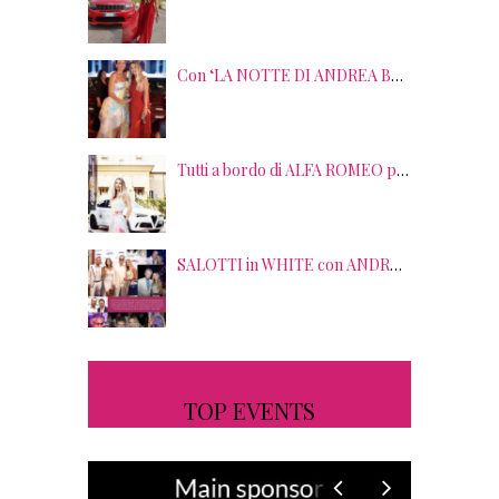
Con ‘LA NOTTE DI ANDREA BOCELLI’ l’ARENA si accende di musica e solidarietà! I SALOTTI DEL GUSTO conquistano tutti; tra gli ospiti, RICHARD GERE
Tutti a bordo di ALFA ROMEO per la seconda edizione di STRADE STELLATE con le gourmet experience SALOTTI DEL GUSTO
SALOTTI in WHITE con ANDREA BOCELLI! Tra gli ospiti NICOLAS CAGE, RAOUL BOVA, SHARON STONE e RANJA DI GIORDANIA
TOP EVENTS