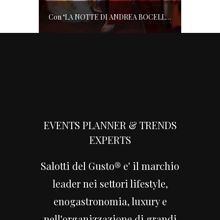
Con ‘LA NOTTE DI ANDREA BOCELLI’ l’ARENA si accende di musica e solidarietà! I SALOTTI DEL GUSTO conquistano tutti; tra gli ospiti, RICHARD GERE
EVENTS PLANNER & TRENDS
EXPERTS
Salotti del Gusto® e' il marchio
leader nei settori lifestyle,
enogastronomia, luxury e
nell'organizzazione di grandi