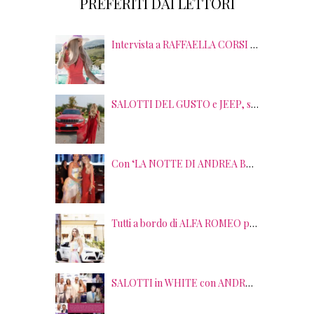
PREFERITI DAI LETTORI
Intervista a RAFFAELLA CORSI tra EVENTI, PSICOLOGIA ed EMOZIONI
SALOTTI DEL GUSTO e JEEP, sei anni di SUCCESSI tra splendide LOCATION, TERRITORI e GUSTO
Con ‘LA NOTTE DI ANDREA BOCELLI’ l’ARENA si accende di musica e solidarietà! I SALOTTI DEL GUSTO conquistano tutti; tra gli ospiti, RICHARD GERE
Tutti a bordo di ALFA ROMEO per la seconda edizione di STRADE STELLATE con le gourmet experience SALOTTI DEL GUSTO
SALOTTI in WHITE con ANDREA BOCELLI! Tra gli ospiti NICOLAS CAGE, RAOUL BOVA, SHARON STONE e RANJA DI GIORDANIA