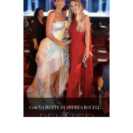
Con ‘LA NOTTE DI ANDREA BOCELLI’ l’ARENA si accende di musica e solidarietà! I SALOTTI DEL GUSTO conquistano tutti; tra gli ospiti, RICHARD GERE
RELATED