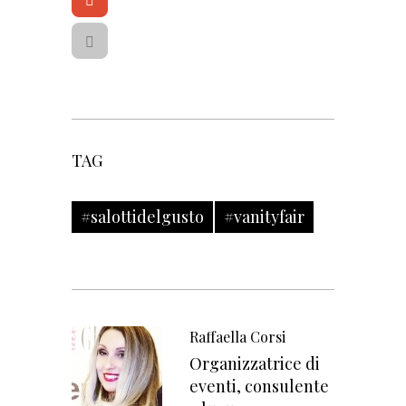
k
e
o
r
o
g
l
e
+
TAG
#salottidelgusto
#vanityfair
Raffaella Corsi
Organizzatrice di
eventi, consulente