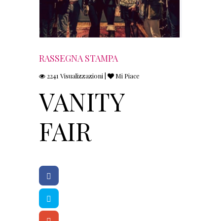
RASSEGNA STAMPA
2241 Visualizzazioni |
Mi Piace
VANITY
FAIR
F
a
c
e
T
b
w
o
it
o
t
G