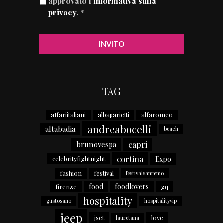
approvato l’
informativa sulla
privacy
. *
TAG
affariitaliani
albaparietti
alfaromeo
andreabocelli
altabadia
beach
capri
brunovespa
cortina
Expo
celebrityfightnight
fashion
festival
festivalsanremo
food
foodlovers
firenze
gq
hospitality
gustosano
hospitalityvip
jeep
jset
love
lauretana