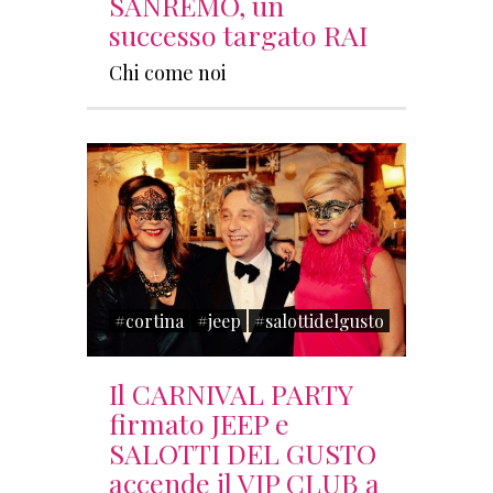
SANREMO, un
successo targato RAI
Chi come noi
#cortina
#jeep
#salottidelgusto
Il CARNIVAL PARTY
firmato JEEP e
SALOTTI DEL GUSTO
accende il VIP CLUB a