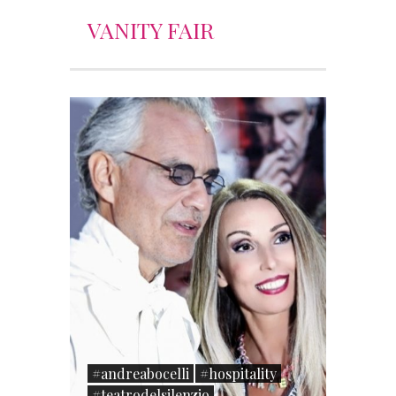
VANITY FAIR
#andreabocelli
#hospitality
#teatrodelsilenzio