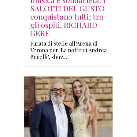
SALOTTI DEL GUSTO
conquistano tutti; tra
gli ospiti, RICHARD
GERE
Parata di stelle all‘Arena di
Verona per ‘La notte di Andrea
Bocelli’, show…