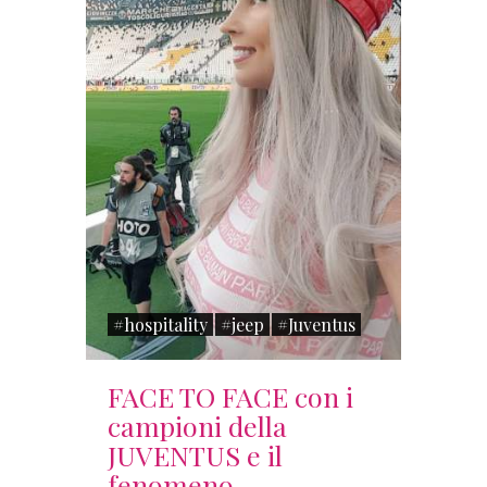
#hospitality
#jeep
#Juventus
FACE TO FACE con i
campioni della
JUVENTUS e il
fenomeno