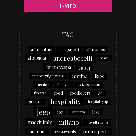
TAG
affariitaliani
albaparietti
alfaromeo
andreabocelli
altabadia
beach
capri
brunovespa
cortina
Expo
celebrityfightnight
fashion
festival
festivalsanremo
food
foodlovers
firenze
gq
hospitality
gustosano
hospitalityvip
jeep
jset
love
lauretana
milano
madeinitaly
novella2000
premioperla
panorama
perlaawards