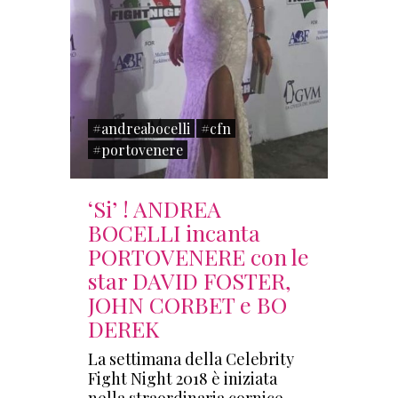
#andreabocelli
#cfn
#portovenere
‘Si’ ! ANDREA
BOCELLI incanta
PORTOVENERE con le
star DAVID FOSTER,
JOHN CORBET e BO
DEREK
La settimana della Celebrity
Fight Night 2018 è iniziata
nella straordinaria cornice…