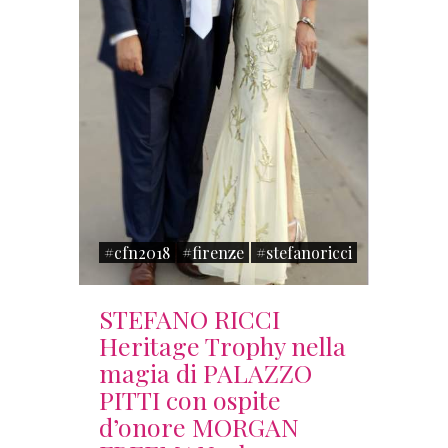
#cfn2018
#firenze
#stefanoricci
STEFANO RICCI
Heritage Trophy nella
magia di PALAZZO
PITTI con ospite
d’onore MORGAN