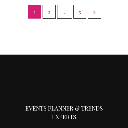
1
2
…
5
»
EVENTS PLANNER & TRENDS
EXPERTS