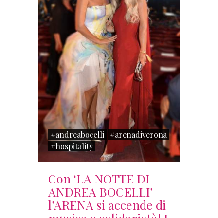
#andreabocelli
#arenadiverona
#hospitality
Con ‘LA NOTTE DI
ANDREA BOCELLI’
l’ARENA si accende di
musica e solidarietà! I